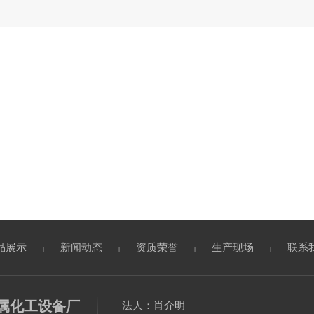
品展示
新闻动态
资质荣誉
生产现场
联系
|
|
|
|
属化工设备厂
法人：肖介明