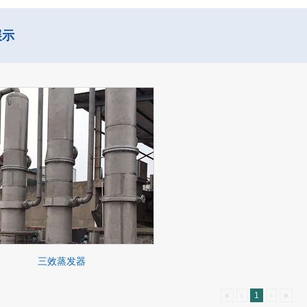
展示
三效蒸发器
«
‹
1
›
»